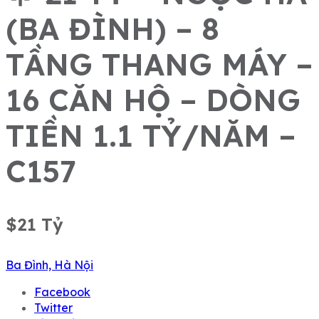
(BA ĐÌNH) – 8
TẦNG THANG MÁY –
16 CĂN HỘ – DÒNG
TIỀN 1.1 TỶ/NĂM –
C157
$21
Tỷ
Ba Đình, Hà Nội
Facebook
Twitter