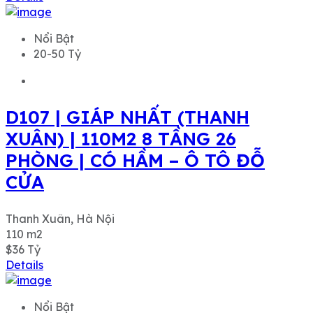
Nổi Bật
20-50 Tỷ
D107 | GIÁP NHẤT (THANH
XUÂN) | 110M2 8 TẦNG 26
PHÒNG | CÓ HẦM – Ô TÔ ĐỖ
CỬA
Thanh Xuân, Hà Nội
110
m2
$36
Tỷ
Details
Nổi Bật