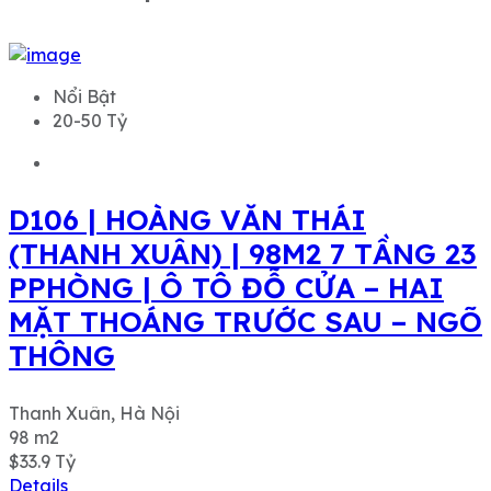
Nổi Bật
20-50 Tỷ
D106 | HOÀNG VĂN THÁI
(THANH XUÂN) | 98M2 7 TẦNG 23
PPHÒNG | Ô TÔ ĐỖ CỬA – HAI
MẶT THOÁNG TRƯỚC SAU – NGÕ
THÔNG
Thanh Xuân, Hà Nội
98
m2
$33.9
Tỷ
Details