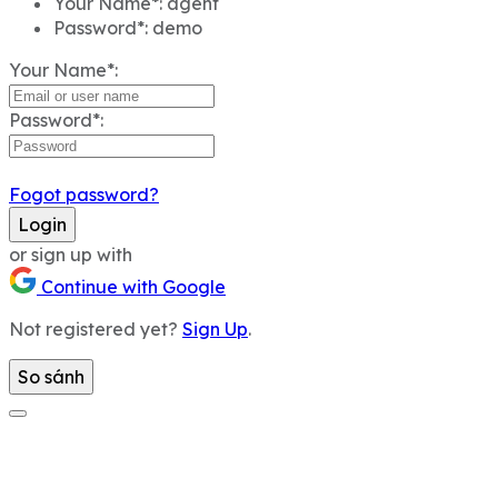
Your Name*:
agent
Password*:
demo
Your Name*:
Password*:
Fogot password?
Login
or sign up with
Continue with Google
Not registered yet?
Sign Up
.
So sánh