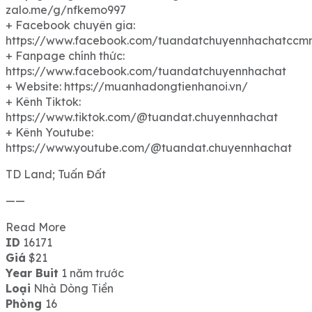
zalo.me/g/nfkemo997
+ Facebook chuyên gia:
https://www.facebook.com/tuandatchuyennhachatccm
+ Fanpage chính thức:
https://www.facebook.com/tuandatchuyennhachat
+ Website: https://muanhadongtienhanoi.vn/
+ Kênh Tiktok:
https://www.tiktok.com/@tuandat.chuyennhachat
+ Kênh Youtube:
https://www.youtube.com/@tuandat.chuyennhachat
TD Land; Tuấn Đất
——
Read More
ID
16171
Giá
$21
Year Buit
1 năm trước
Loại
Nhà Dòng Tiền
Phòng
16