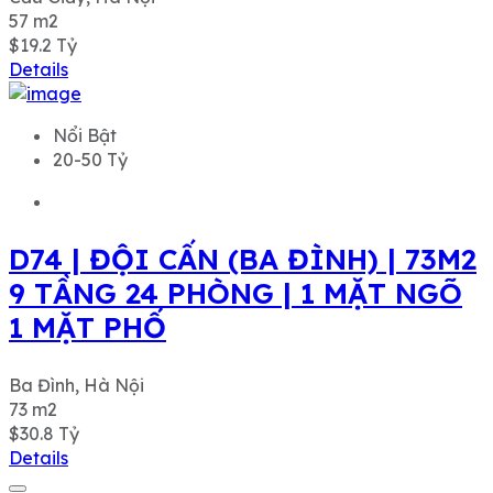
57
m2
$19.2
Tỷ
Details
Nổi Bật
20-50 Tỷ
D74 | ĐỘI CẤN (BA ĐÌNH) | 73M2
9 TẦNG 24 PHÒNG | 1 MẶT NGÕ
1 MẶT PHỐ
Ba Đình, Hà Nội
73
m2
$30.8
Tỷ
Details