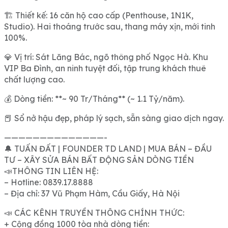
🏗 Thiết kế: 16 căn hộ cao cấp (Penthouse, 1N1K,
Studio). Hai thoáng trước sau, thang máy xịn, mới tinh
100%.
💎 Vị trí: Sát Lăng Bác, ngõ thông phố Ngọc Hà. Khu
VIP Ba Đình, an ninh tuyệt đối, tập trung khách thuê
chất lượng cao.
💰 Dòng tiền: **~ 90 Tr/Tháng** (~ 1.1 Tỷ/năm).
📕 Sổ nở hậu đẹp, pháp lý sạch, sẵn sàng giao dịch ngay.
——————————————-
🔔 TUẤN ĐẤT | FOUNDER TD LAND | MUA BÁN – ĐẦU
TƯ – XÂY SỬA BÁN BẤT ĐỘNG SẢN DÒNG TIỀN
📣THÔNG TIN LIÊN HỆ:
– Hotline: 0839.17.8888
– Địa chỉ: 37 Vũ Phạm Hàm, Cầu Giấy, Hà Nội
📣 CÁC KÊNH TRUYỀN THÔNG CHÍNH THỨC:
+ Cộng đồng 1000 tòa nhà dòng tiền: